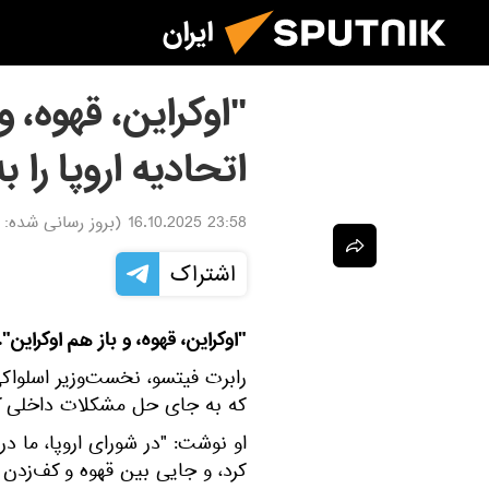
ایران
"اوکراین، قهوه، و
اتحادیه اروپا را
23:58 16.10.2025
(بروز رسانی شده:
اشتراک
"اوکراین، قهوه، و باز هم اوکراین"
رابرت فیتسو، نخست‌وزیر اسلواکی
که به جای حل مشکلات داخلی کشو
او نوشت: "در شورای اروپا، ما در
کرد، و جایی بین قهوه و کف‌زدن 