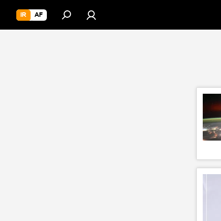
IR
AF