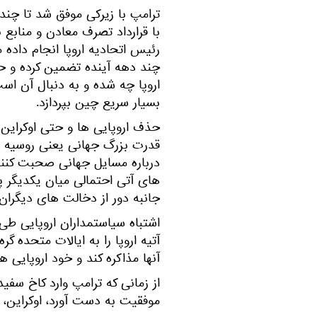
ترامپ با زیرکی موفق شد تا چند ب
با قرارداد تصرف معادن و منابع ن
رئیس اتحادیه اروپا انجام داده من
چند دهه آینده تضمین کرده و حال
اروپا چه شده و به دنبال آن اس
بسیار سریع چین بپردازد.
حذف اروپایی ها و حتی اوکراین ا
قدرت بزرگ جهانی یعنی روسیه و 
درباره مسایل جهانی صحبت کنند 
های آتی احتمالی میان یکدیگر پ
جانبه دور از دخالت های دیگران 
اشتباه سیاستمداران اروپایی ط
آتیه اروپا را به ایالات متحده گره
آنها مذاکره کند و خود اروپایی 
از زمانی که ترامپ وارد کاخ سفی
موفقیت به دست آورد، اوکراین، غ