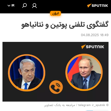
IR
ایران
گفتگوی تلفنی پوتین و نتانیاهو
18:49 04.08.2025
© telegram ir_sputnik
/
مراجعه به بانک تصاویر