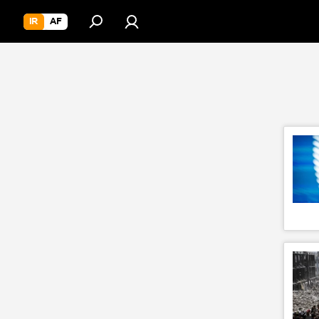
IR
AF