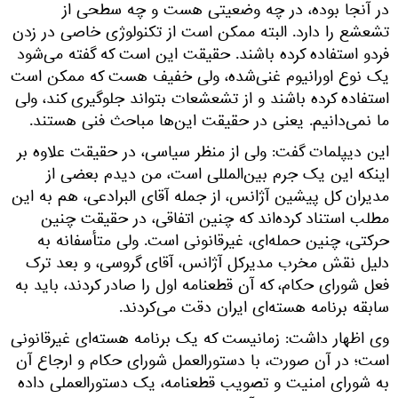
در آنجا بوده، در چه وضعیتی هست و چه سطحی از
تشعشع را دارد. البته ممکن است از تکنولوژی خاصی در زدن
فردو استفاده کرده باشند. حقیقت این است که گفته می‌شود
یک نوع اورانیوم غنی‌شده، ولی خفیف هست که ممکن است
استفاده کرده باشند و از تشعشعات بتواند جلوگیری کند، ولی
ما نمی‌دانیم. یعنی در حقیقت این‌ها مباحث فنی هستند.
این دیپلمات گفت: ولی از منظر سیاسی، در حقیقت علاوه بر
اینکه این یک جرم بین‌المللی است، من دیدم بعضی از
مدیران کل پیشین آژانس، از جمله آقای البرادعی، هم به این
مطلب استناد کرده‌اند که چنین اتفاقی، در حقیقت چنین
حرکتی، چنین حمله‌ای، غیرقانونی است. ولی متأسفانه به
دلیل نقش مخرب مدیرکل آژانس، آقای گروسی، و بعد ترک
فعل شورای حکام، که آن قطعنامه اول را صادر کردند، باید به
سابقه برنامه هسته‌ای ایران دقت می‌کردند.
وی اظهار داشت: زمانیست که یک برنامه هسته‌ای غیرقانونی
است؛ در آن صورت، با دستورالعمل شورای حکام و ارجاع آن
به شورای امنیت و تصویب قطعنامه، یک دستورالعملی داده