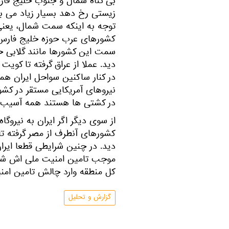
بی گناه شمال و جنوب خلیج فا
زیستی رخ دهد بسیار زیاد می با
توجه به اینکه سمت شمال، یعن
کشورهای عرب حوزه خلیج فارس
سمت این کشورها مانند گلابی 
دید. عملا از عراق گرفته تا کوی
در کنار ساکنین سواحل ایران هم
نیروهای آمریکایی مستقر در کشو
در کشتی ها هستند همه آسیب خ
از سوی دیگر اگر ایران به نیروگ
کشورهای آنطرف از مصر گرفته تا 
دید. در چنین شرایطی قطعا ایرا
موجب تامین امنیت ملی اش شو
کل منطقه وارد چالش تامین ام
گزارش و تحلیل