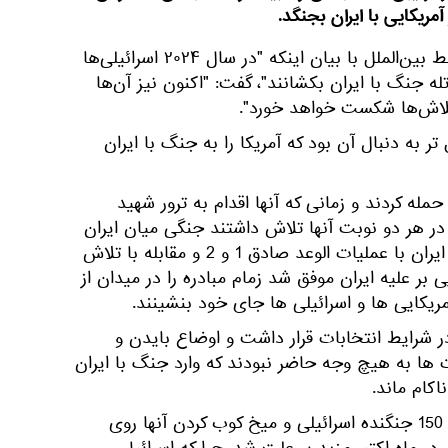
آمریکایی با ایران بجنگد.
جان مرشایمر متفکر برجسته روابط بین‌الملل با بیان اینکه "در سال ۲۰۲۴ اسرائیلی‌ها
ه تله جنگ با ایران بکشانند"، گفت: "اکنون نیز آن‌ها
تلاش‌ها شکست خواهد خورد".
تر به دنبال آن بود که آمریکا را به جنگ با ایران
حمله کردند و زمانی که آنها اقدام به ترور شهید
در هر دو نوبت آنها تلاش داشتند جنگی میان ایران
و ایالات متحده راه بیاندازند اما ایران با عملیات الوعد صادق 1 و 2 و مقابله با تلاش
 بر علیه ایران موفق شد زمام مبادره را در میدان از
مریکایی ها و اسرائیلی ها جای خود بنشینند.
در شرایط انتخابات قرار داشت و اوضاع بایدن و
 ها به هیچ وجه حاضر نبودند که وارد جنگ با ایران
اکام ماند.
موفقیت ایران در مقابله با حمله 150 جنگنده اسرائیلی و میخ کوب کردن آنها روی