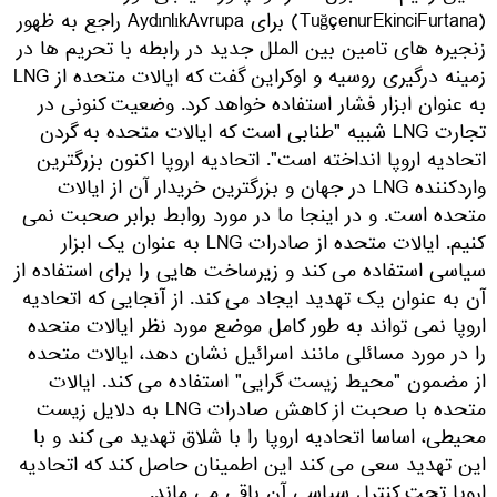
(TuğçenurEkinciFurtana) برای AydınlıkAvrupa راجع به ظهور
زنجیره های تامین بین الملل جدید در رابطه با تحریم ها در
زمینه درگیری روسیه و اوکراین گفت که ایالات متحده از LNG
به عنوان ابزار فشار استفاده خواهد کرد. وضعیت کنونی در
تجارت LNG شبیه "طنابی است که ایالات متحده به گردن
اتحادیه اروپا انداخته است". اتحادیه اروپا اکنون بزرگترین
واردکننده LNG در جهان و بزرگترین خریدار آن از ایالات
متحده است. و در اینجا ما در مورد روابط برابر صحبت نمی
کنیم. ایالات متحده از صادرات LNG به عنوان یک ابزار
سیاسی استفاده می کند و زیرساخت هایی را برای استفاده از
آن به عنوان یک تهدید ایجاد می کند. از آنجایی که اتحادیه
اروپا نمی تواند به طور کامل موضع مورد نظر ایالات متحده
را در مورد مسائلی مانند اسرائیل نشان دهد، ایالات متحده
از مضمون "محیط زیست گرایی" استفاده می کند. ایالات
متحده با صحبت از کاهش صادرات LNG به دلایل زیست
محیطی، اساسا اتحادیه اروپا را با شلاق تهدید می کند و با
این تهدید سعی می کند این اطمینان حاصل کند که اتحادیه
اروپا تحت کنترل سیاسی آن باقی می ماند.