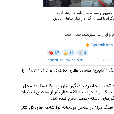
 "آداجیو" ساخته والری خلیلوف و ترانه "لادوگا" را
19-1942 که لنینگراد تحت محاصره بود، گورستان پیسکارفسکویه محل
اصلی دفن دسته جمعی قربانیان جنگ بود. در اینجا 420 هزار نفر از ساکنان لنینگراد
سنگ مرز" در ساحل رودخانه نوا شاخه های گل نثار