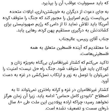
که باید مسوولیت عواقب آن را بپذیرد.
به جای دعوت از دیگران به خویشتن‌داری، ایالات متحده
می‌بایست رژیم اسراییل را مجبور کند که جنگ را متوقف کرده
آمریکا باید تلاش نماید تا از دامی که رژیم صهیونیستی برای
کشاندنش به درگیری مستقیم پهن کرده، رهایی یابد.
جناب آقای رییس، عالیجناب
ما معتقدیم که آینده فلسطین متعلق به همه
فلسطینی‌هاست.
تاکید می‌کنم که کشتار غیرنظامیان بی‌گناه به‌ویژه زنان و
کودکان باید فوراً متوقف شود. جنگ راه حل نیست؛ امنیت را
نمی‌توان با توسل به زور و ارتکاب نسل‌کشی در غزه به دست
آورد.
کشتار غیرنظامیان در غزه و کرانه باختری نمی‌تواند تا به
اصطلاح "نابودی کامل حماس" ادامه یابد. زیرا آن زمان هرگز
نخواهد رسید؛ چراکه اراده پولادین این ملت طی ۸۰ سال
ذره‌ای سست و تضعیف نشده است.