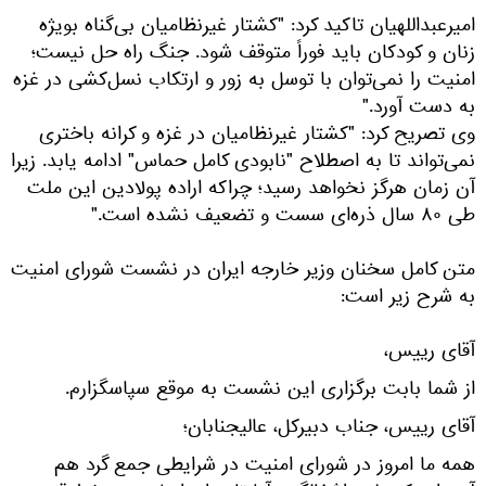
امیرعبداللهیان تاکید کرد: "کشتار غیرنظامیان بی‌گناه بویژه
زنان و کودکان باید فوراً متوقف شود. جنگ راه حل نیست؛
امنیت را نمی‌توان با توسل به زور و ارتکاب نسل‌کشی در غزه
به دست آورد."
وی تصریح کرد: "کشتار غیرنظامیان در غزه و کرانه باختری
نمی‌تواند تا به اصطلاح "نابودی کامل حماس" ادامه یابد. زیرا
آن زمان هرگز نخواهد رسید؛ چراکه اراده پولادین این ملت
طی ۸۰ سال ذره‌ای سست و تضعیف نشده است."
متن کامل سخنان وزیر خارجه ایران در نشست شورای امنیت
به شرح زیر است:
آقای رییس،
از شما بابت برگزاری این نشست به موقع سپاسگزارم.
آقای رییس، جناب دبیرکل، عالیجنابان؛
همه ما امروز در شورای امنیت در شرایطی جمع گرد هم