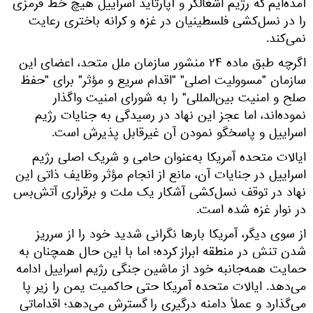
آمده‌ایم که رژیم اشغالگر و آپارتاید اسراییل هیچ خط قرمزی
را در نسل‌کشی فلسطینیان در غزه و کرانه باختری رعایت
نمی‌کند.
اگرچه طبق ماده ۲۴ منشور سازمان ملل متحد، اعضای این
سازمان "مسوولیت اصلی" "اقدام سریع و مؤثر" برای "حفظ
صلح و امنیت بین‌المللی" را به شورای امنیت واگذار
نموده‌اند، اما عجز این نهاد در رسیدگی به جنایات رژیم
اسراییل و پاسخگو نمودن آن غیرقابل پذیرش است.
ایالات متحده آمریکا به‌عنوان حامی و شریک اصلی رژیم
اسراییل در جنایات آن، مانع از انجام مؤثر وظایف ذاتی این
نهاد در توقف نسل‌کشی آشکار یک ملت و برقراری آتش‌بس
در نوار غزه شده است.
از سوی دیگر، آمریکا بارها نگرانی شدید خود را از سرریز
شدن تنش در منطقه ابراز کرده؛ اما با این حال همچنان به
حمایت همه‌جانبه خود از ماشین جنگی رژیم اسراییل ادامه
می‌دهد. ایالات متحده آمریکا حتی حاکمیت یمن را زیر پا
می‌گذارد و عملاً دامنه درگیری را گسترش می‌دهد؛ اقداماتی