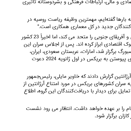
ادی و مالی، ارتباطات فرهنگی و بشردوستانه تأثیری
 بارها گفته‌ایم، مهمترین وظیفه ریاست روسیه در
کنندگان جدید در کل معماری همکاری است."
بریکس برزیل، روسیه، هند، چین و آفریقای جنوبی را متحد می کند، اما اخیراً 23 کشور
وک اقتصادی ابراز کرده اند. پس از اجلاس سران این
بورگ برگزار شد، امارات، عربستان سعودی، ایران،
آرژانتین، مصر و اتیوپی رسماً برای پیوستن به بریکس در اول ژانویه 2024 دعوت
آرژانتین گزارش دادند که خاویر مایلی، رئیس‌جمهور
 سران کشورهای بریکس در مورد امتناع آرژانتین از
مایل برای دیدار با دریافت‌کنندگان این گروه، اطلاع
202 ریاست برجام را بر عهده خواهد داشت. انتظار می رود نشست
کازان برگزار شود.