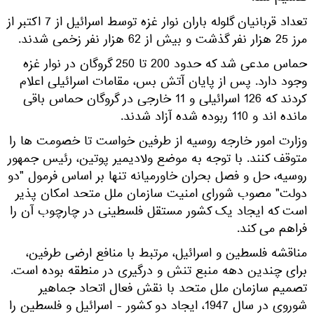
تعداد قربانیان گلوله باران نوار غزه توسط اسرائیل از 7 اکتبر از
مرز 25 هزار نفر گذشت و بیش از 62 هزار نفر زخمی شدند.
حماس مدعی شد که حدود 200 تا 250 گروگان در نوار غزه
وجود دارد. پس از پایان آتش بس، مقامات اسرائیلی اعلام
کردند که 126 اسرائیلی و 11 خارجی در گروگان حماس باقی
مانده اند و 110 ربوده شده آزاد شدند.
وزارت امور خارجه روسیه از طرفین خواست تا خصومت ها را
متوقف کنند. با توجه به موضع ولادیمیر پوتین، رئیس جمهور
روسیه، حل و فصل بحران خاورمیانه تنها بر اساس فرمول "دو
دولت" مصوب شورای امنیت سازمان ملل متحد امکان پذیر
است که ایجاد یک کشور مستقل فلسطینی در چارچوب آن را
فراهم می کند.
مناقشه فلسطین و اسرائیل، مرتبط با منافع ارضی طرفین،
برای چندین دهه منبع تنش و درگیری در منطقه بوده است.
تصمیم سازمان ملل متحد با نقش فعال اتحاد جماهیر
شوروی در سال 1947، ایجاد دو کشور - اسرائیل و فلسطین را