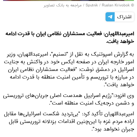
© Sputnik / Ruslan Krivobok
/
مراجعه به بانک تصاویر
اشتراک
امیرعبداللهیان: فعالیت مستشاران نظامی ایران با قدرت ادامه
خواهد یافت.
به گزارش اسپوتنیک به نقل از "تسنیم"، امیرعبداللهیان، وزیر
امور خارجه ایران در صفحه ایکس خود در واکنش به جنایت
اسرائیل در دمشق نوشت: "فعالیت مستشاران نظامی ایران
در مبارزه با تروریسم و تأمین امنیت منطقه با قدرت ادامه
خواهد یافت".
وی افزود:"رژیم اسراییل همدست اصلی جریان‌های تروریستی
و دشمن درجه‌یک امنیت منطقه است".
امیرعبداللهیان تأکید کرد: "بی‌تردید شکست اسرائیلی‌ها مقابل
اراده مردم غزه با این‌چنین اقدامات بزدلانه تروریستی قابل
جبران نخواهد بود".