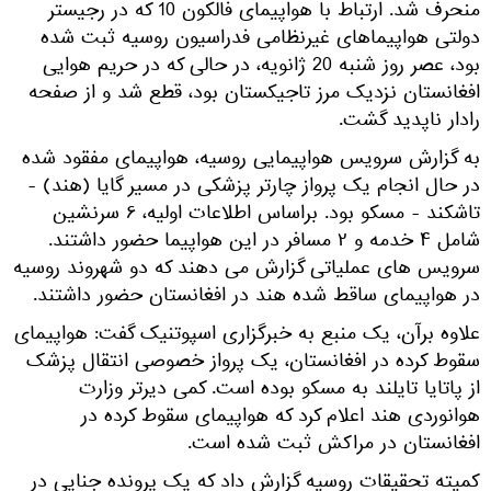
منحرف شد. ارتباط با هواپیمای فالکون 10 که در رجیستر
دولتی هواپیماهای غیرنظامی فدراسیون روسیه ثبت شده
بود، عصر روز شنبه 20 ژانویه، در حالی که در حریم هوایی
افغانستان نزدیک مرز تاجیکستان بود، قطع شد و از صفحه
رادار ناپدید گشت.
به گزارش سرویس هواپیمایی روسیه، هواپیمای مفقود شده
در حال انجام یک پرواز چارتر پزشکی در مسیر گایا (هند) -
تاشکند - مسکو بود. براساس اطلاعات اولیه، ۶ سرنشین
شامل ۴ خدمه و ۲ مسافر در این هواپیما حضور داشتند.
سرویس های عملیاتی گزارش می دهند که دو شهروند روسیه
در هواپیمای ساقط شده هند در افغانستان حضور داشتند.
علاوه برآن، یک منبع به خبرگزاری اسپوتنیک گفت: هواپیمای
سقوط کرده در افغانستان، یک پرواز خصوصی انتقال پزشک
از پاتایا تایلند به مسکو بوده است. کمی دیرتر وزارت
هوانوردی هند اعلام کرد که هواپیمای سقوط کرده در
افغانستان در مراکش ثبت شده است.
کمیته تحقیقات روسیه گزارش داد که یک پرونده جنایی در