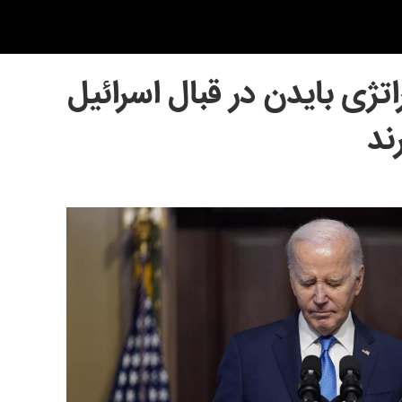
تژی بایدن در قبال اسرائیل
ند