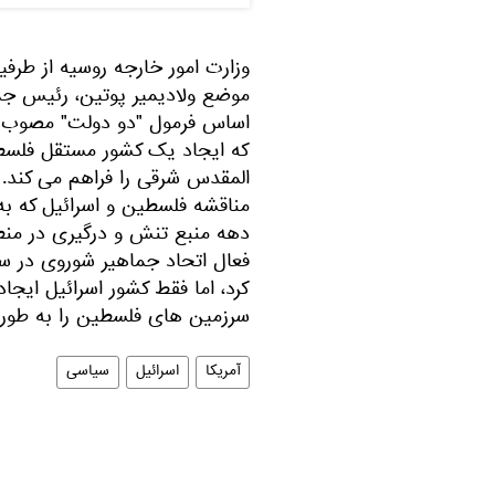
وزارت امور خارجه روسیه از طر
موضع ولادیمیر پوتین، رئیس جمه
اساس فرمول "دو دولت" مصوب ش
المقدس شرقی را فراهم می کند.
مناقشه فلسطین و اسرائیل که ب
دهه منبع تنش و درگیری در من
کرد، اما فقط کشور اسرائیل ایجا
سرزمین های فلسطین را به طور کا
آمریکا
اسرائیل
سیاسی