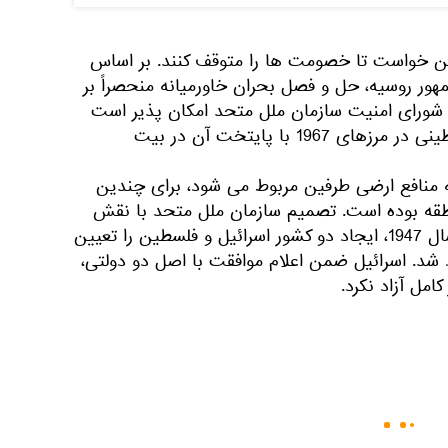
فین خواست تا خصومت ها را متوقف کنند. بر اساس
ور روسیه، حل و فصل بحران خاورمیانه منحصراً بر
ورای امنیت سازمان ملل متحد امکان پذیر است
که ایجاد یک کشور مستقل فلسطینی در مرزهای 1967 با پایتخت آن در بیت
ه منافع ارضی طرفین مربوط می شود، برای چندین
طقه بوده است. تصمیم سازمان ملل متحد با نقش
فعال اتحاد جماهیر شوروی در سال 1947، ایجاد دو کشور اسرائیل و فلسطین را تعیین
د شد. اسرائیل ضمن اعلام موافقت با اصل دو دولتی،
مل آزاد نکرد.