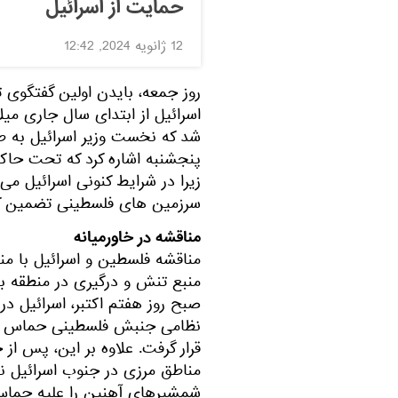
حمایت از اسرائیل
12 ژانویه 2024, 12:42
روز جمعه، بایدن اولین گفتگوی ت
اسرائیل از ابتدای سال جاری میل
شد که نخست وزیر اسرائیل به ط
پنجشنبه اشاره کرد که تحت حاک
زیرا در شرایط کنونی اسرائیل می 
سرزمین های فلسطینی تضمین کن
مناقشه در خاورمیانه
مناقشه فلسطین و اسرائیل با م
منبع تنش و درگیری در منطقه ب
صبح روز هفتم اکتبر، اسرائیل 
نظامی جنبش فلسطینی حماس اعلا
قرار گرفت. علاوه بر این، پس ا
مناطق مرزی در جنوب اسرائیل نف
شمشیرهای آهنین را علیه حماس د