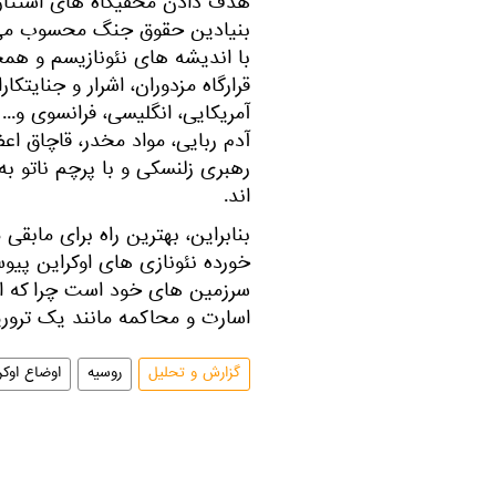
هدف دادن مخفیگاه های استتار 
بنیادین حقوق جنگ محسوب می گر
با اندیشه های نئونازیسم و همجن
قرارگاه مزدوران، اشرار و جنایت
آمریکایی، انگلیسی، فرانسوی و...
آدم ربایی، مواد مخدر، قاچاق ا
رهبری زلنسکی و با پرچم ناتو 
اند.
بنابراین، بهترین راه برای ماب
خورده نئونازی های اوکراین پیوس
سرزمین های خود است چرا که ادا
اسارت و محاکمه مانند یک ترور
گزارش و تحلیل
روسیه
اوضاع اوکر