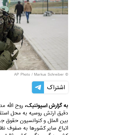
© AP Photo / Markus Schreiber
اشتراک
به گزارش اسپوتنیک،
روح الله مد
دقیق ارتش روسیه به محل استقر
بین الملل و کنوانسیون حقوق ج
اتباع سایر کشورها به صفوف نظا