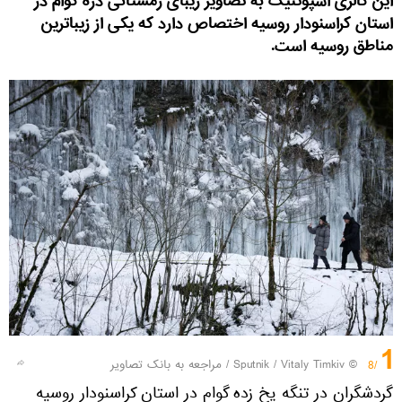
این گالری اسپوتنیک به تصاویر زیبای زمستانی دره گوام در
استان کراسنودار روسیه اختصاص دارد که یکی از زیباترین
مناطق روسیه است.
1
© Sputnik / Vitaly Timkiv
/
مراجعه به بانک تصاویر
/8
گردشگران در تنگه یخ زده گوام در استان کراسنودار روسیه