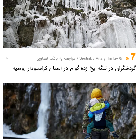
7
© Sputnik / Vitaly Timkiv
/
مراجعه به بانک تصاویر
/8
گردشگران در تنگه یخ زده گوام در استان کراسنودار روسیه