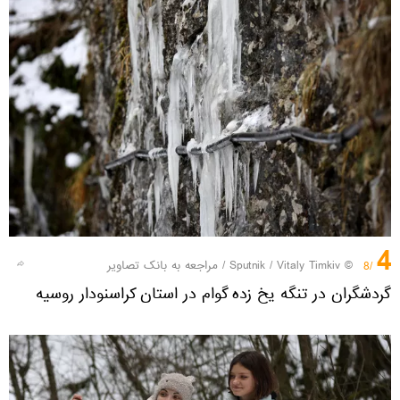
4
© Sputnik / Vitaly Timkiv
/
مراجعه به بانک تصاویر
/8
گردشگران در تنگه یخ زده گوام در استان کراسنودار روسیه