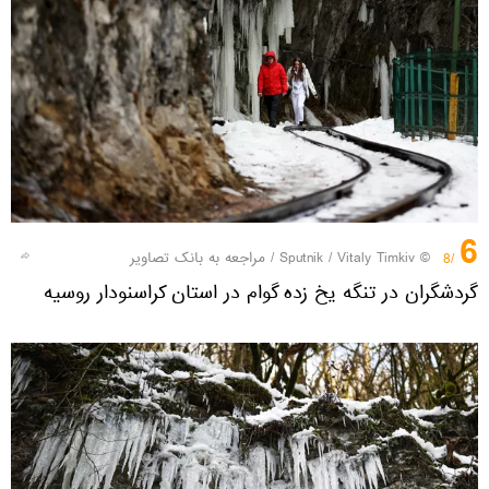
6
© Sputnik / Vitaly Timkiv
/
مراجعه به بانک تصاویر
/8
گردشگران در تنگه یخ زده گوام در استان کراسنودار روسیه