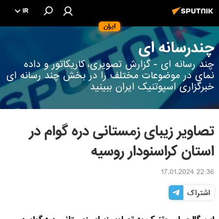
IR
ایران
چندرسانه ای
چند رسانه ای - گزارش تصویری، کاریکاتور و داده
نمای در موضوعات مختلف را در بخش چند رسانه ای
خبرگزاری اسپوتنیک ایران ببینید
تصاویر زیبای زمستانی دره گوام در
استان کراسنودار روسیه
22:36 17.01.2024
اشتراک