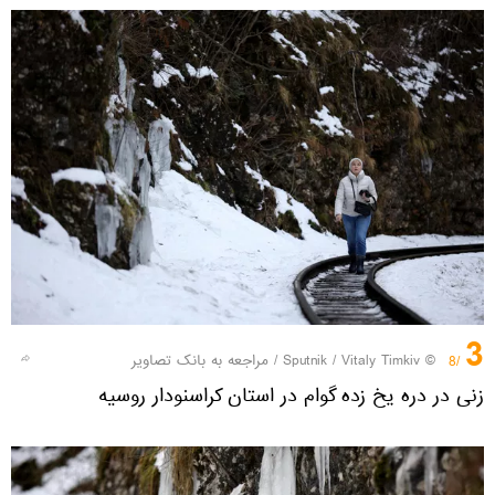
3
© Sputnik / Vitaly Timkiv
/
مراجعه به بانک تصاویر
/8
زنی در دره یخ زده گوام در استان کراسنودار روسیه