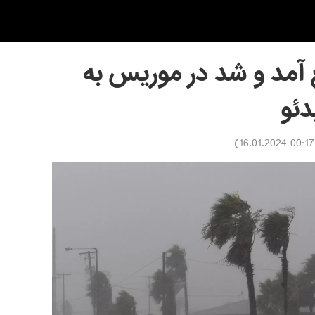
آمد و شد در موریس به
دئو
)
00:17 16.01.2024