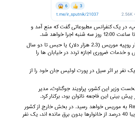
پ، در یک کنفرانس مطبوعاتی گفت که منع آمد و
متخلفان با جریمه ای تا 100 هزار روپیه موریس (2.3 هزار دلار) یا حبس تا دو سال
و خدمات ضروری اجازه تردد در خیابان ها را
ک نفر بر اثر سیل در پورت لوئیس جان خود را از
خست وزیر این کشور، پراویند جوگناوث، مدیر
ش بینی این فاجعه ناتوان بود، برکنار کرد.
طوفان بلال پس از عبور از Reunion به موریس خواهد رسید. در بخش خارج از کشور
فرانسه، طبق آخرین داده ها، تقریبا 40 درصد از خانوارها بدون برق مانده اند، یک نفر