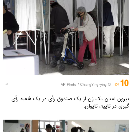
10
© AP Photo / ChiangYing-ying
/12
بیرون آمدن یک زن از یک صندوق رأی در یک شعبه رأی
گیری در تایپه، تایوان.