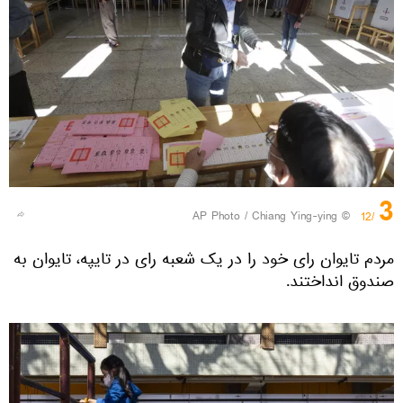
3
© AP Photo / Chiang Ying-ying
/12
مردم تایوان رای خود را در یک شعبه رای در تایپه، تایوان به
صندوق انداختند.