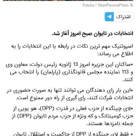
Fotolia
/ SeanPavonePhoto
©
اشتراک
انتخابات در تایوان صبح امروز آغاز شد.
اسپوتنیک مهم ترین نکات در رابطه با این انتخابات را به
اطلاع می رساند:
*ساکنان این جزیره امروز 13 ژانویه رئیس دولت، معاون وی
و 113 نماینده مجلس قانونگذاری (پارلمان) را انتخاب می
کنند.
*این بار رای دهندگان می توانند تنها به صورت حضوری در
انتخابات شرکت کنند، رای گیری از راه دور ممنوع است.
*لای چینگده از حزب فعلی در قدرت (DPP)، هو یویی از
حزب کومینتانگ و که ونژه از حزب مردم تایوان (DPP) از
جمله نامزدها هستند.
* فقط لای چینگده از DPP از حاکمیت و استقلال تایوان