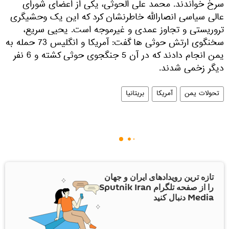
سرخ خواندند. محمد علی الحوثی، یکی از اعضای شورای
عالی سیاسی انصارالله خاطرنشان کرد که این یک وحشیگری
تروریستی و تجاوز عمدی و غیرموجه است. یحیی سریع،
سخنگوی ارتش حوثی ها گفت: آمریکا و انگلیس 73 حمله به
یمن انجام دادند که در آن 5 جنگجوی حوثی کشته و 6 نفر
دیگر زخمی شدند.
تحولات یمن
آمریکا
بریتانیا
تازه ترین رویدادهای ایران و جهان
را از صفحه تلگرام Sputnik Iran
Media دنبال کنید