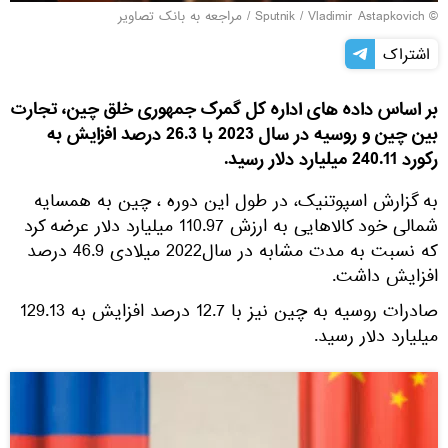
© Sputnik / Vladimir Astapkovich
/
مراجعه به بانک تصاویر
اشتراک
بر اساس داده های اداره کل گمرک جمهوری خلق چین، تجارت
بین چین و روسیه در سال 2023 با 26.3 درصد افزایش به
رکورد 240.11 میلیارد دلار رسید.
به گزارش اسپوتنیک، در طول این دوره ، چین به همسایه
شمالی خود کالاهایی به ارزش 110.97 میلیارد دلار عرضه کرد
که نسبت به مدت مشابه در سال2022 میلادی 46.9 درصد
افزایش داشت.
صادرات روسیه به چین نیز با 12.7 درصد افزایش به 129.13
میلیارد دلار رسید.