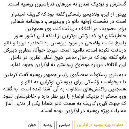
گسترش و نزدیک شدن به مرزهای فدراسیون روسیه است.
پیش از این، ولادیمیر زلنسکی گفته بود که کی‌یف امیدوار
است در نشست ژوئیه ناتو در ویلنیوس، دعوتنامه شفافی
برای عضویت در ائتلاف دریافت کند. وی همچنین
خاطرنشان کرد که ارتش اوکراین از اینکه این کشور هنوز
پاسخ مثبت واضحی در مورد پیوستن به اتحادیه اروپا و ناتو
دریافت نکرده است، ناامید است. میرچا جوآنا، معاون دبیرکل
ناتو گفته بود که در حال حاضر هیچ اتفاق نظری در داخل
این ائتلاف درباره موضوع پیوستن به اوکراین وجود ندارد.
دیمیتری پسکوف، سخنگوی رئیس‌جمهور روسیه گفت کرملین
با درخواست زلنسکی برای پیوستن اوکراین به ناتو و
همچنین واکنش‌های متفاوت به آن آشنا شده است. به گفته
وی، مسکو از نزدیک اوضاع را زیر نظر دارد و خاطرنشان نمود
که جهت گیری کی‌یف به سمت ناتو همانا یکی از دلایل آغاز
عملیات ویژه روسیه در اوکراین بوده است.
عملیات ویژه روسیه در اوکراین
سیاسی
روسیه
جهان