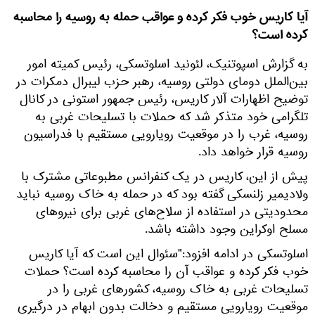
آیا کاریس خوب فکر کرده و عواقب حمله به روسیه را محاسبه
کرده است؟
به گزارش اسپوتنیک، لئونید اسلوتسکی، رئیس کمیته امور
بین‌الملل دومای دولتی روسیه، رهبر حزب لیبرال دمکرات در
توضیح اظهارات آلار کاریس، رئیس جمهور استونی در کانال
تلگرامی خود متذکر شد که حملات با تسلیحات غربی به
روسیه، غرب را در موقعیت رویارویی مستقیم با فدراسیون
روسیه قرار خواهد داد.
پیش از این، کاریس در یک کنفرانس مطبوعاتی مشترک با
ولادیمیر زلنسکی گفته بود که در حمله به خاک روسیه نباید
محدودیتی در استفاده از سلاح‌های غربی برای نیروهای
مسلح اوکراین وجود داشته باشد.
اسلوتسکی در ادامه افزود:"سئوال این است که آیا کاریس
خوب فکر کرده و عواقب آن را محاسبه کرده است؟ حملات
تسلیحات غربی به خاک روسیه، کشورهای غربی را در
موقعیت رویارویی مستقیم و دخالت بدون ابهام در درگیری