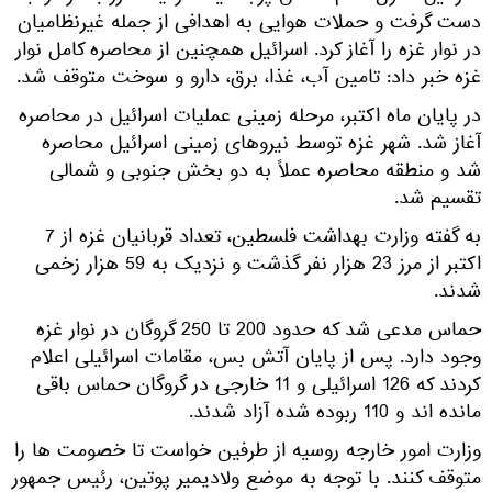
دست گرفت و حملات هوایی به اهدافی از جمله غیرنظامیان
در نوار غزه را آغاز کرد. اسرائیل همچنین از محاصره کامل نوار
غزه خبر داد: تامین آب، غذا، برق، دارو و سوخت متوقف شد.
در پایان ماه اکتبر، مرحله زمینی عملیات اسرائیل در محاصره
آغاز شد. شهر غزه توسط نیروهای زمینی اسرائیل محاصره
شد و منطقه محاصره عملاً به دو بخش جنوبی و شمالی
تقسیم شد.
به گفته وزارت بهداشت فلسطین، تعداد قربانیان غزه از 7
اکتبر از مرز 23 هزار نفر گذشت و نزدیک به 59 هزار زخمی
شدند.
حماس مدعی شد که حدود 200 تا 250 گروگان در نوار غزه
وجود دارد. پس از پایان آتش بس، مقامات اسرائیلی اعلام
کردند که 126 اسرائیلی و 11 خارجی در گروگان حماس باقی
مانده اند و 110 ربوده شده آزاد شدند.
وزارت امور خارجه روسیه از طرفین خواست تا خصومت ها را
متوقف کنند. با توجه به موضع ولادیمیر پوتین، رئیس جمهور