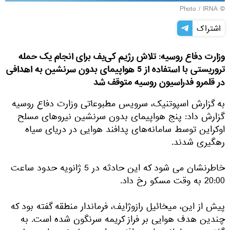
IRNA
© Photo /
اشتراک
وزارت دفاع روسیه: تلاش رژیم کی‌یف برای انجام یک حمله
تروریستی با استفاده از 5 هواپیمای بدون سرنشین به اهدافی
در قلمرو فدراسیون روسیه متوقف شد
به گزارش اسپوتنیک، سرویس مطبوعاتی وزارت دفاع روسیه
گزارش داد: پنج هواپیمای بدون سرنشین نیروهای مسلح
اوکراین توسط سامانه‌های پدافند هوایی در دریای سیاه
رهگیری شدند.
خاطرنشان می شود که این حادثه در 5 ژانویه حدود ساعت
20:00 به وقت مسکو رخ داد.
پیش از این، میخائیل رازوژایف، فرماندار منطقه گفته بود که
چندین هدف هوایی بر فراز کریمه سرنگون شده است. به