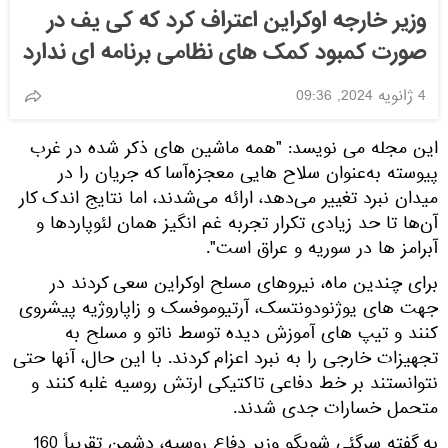
وزیر خارجه اوکراین اعتراف کرد که کی یف در
صورت کمبود کمک های نظامی برنامه ای ندارد
4 ژانویه 2024, 09:36
این مجله می نویسد: "همه ماشین های ذکر شده در غرب
پیوسته به‌عنوان سلاح هایی معجزه‌آسا که جریان را در
میدان نبرد تغییر می‌دهد، ارائه می‌شدند، اما نتایج اندک کار
آن‌ها تا حد زیادی تکرار تجربه غم انگیز همان لئوپارد‌ها و
آبرامز ها در سوریه و عراق است".
برای چندین ماه، نیروهای مسلح اوکراین سعی کردند در
جهت های یوژنودونتسک، آرتیوموفسک و زاپاروژیه پیشروی
کنند و تیپ های آموزش دیده توسط ناتو و مسلح به
تجهیزات خارجی را به نبرد اعزام کردند. با این حال، آنها حتی
نتوانستند بر خط دفاعی تاکتیکی ارتش روسیه غلبه کنند و
متحمل خسارات جدی شدند.
به گفته سرگئی شویگو وزیر دفاع روسیه، دشمن تقریباً 160