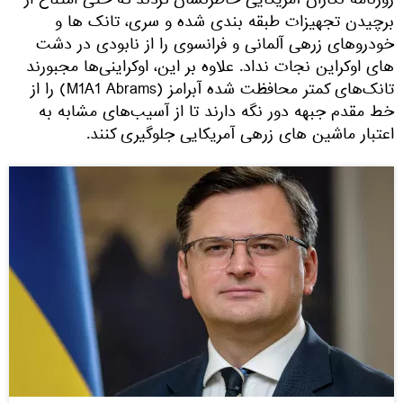
روزنامه نگاران آمریکایی خاطرنشان کردند که حتی امتناع از
برچیدن تجهیزات طبقه بندی شده و سری، تانک ها و
خودروهای زرهی آلمانی و فرانسوی را از نابودی در دشت
های اوکراین نجات نداد. علاوه بر این، اوکراینی‌ها مجبورند
تانک‌های کمتر محافظت شده آبرامز (M1A1 Abrams) را از
خط مقدم جبهه دور نگه دارند تا از آسیب‌های مشابه به
اعتبار ماشین های زرهی آمریکایی جلوگیری کنند.