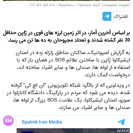
CC BY-SA 4.0
/ Nyaaharu /
Hamami sta2 (cropped image)
اشتراک
بر اساس آخرین آمار، در اثر زمین لرزه های قوی در ژاپن حداقل
30 نفر کشته شدند و تعداد مجروحان به ده ها تن می رسد.
به گزارش اسپوتنیک، ساکنان مناطق زلزله زده در استان
ایشیکاوا ژاپن با ساختن علائم SOS در فضای باز که با
استفاده از لوله ها، صندلی ها و سایر اشیاء ساخته اند،
درخواست کمک دارند.
در ویدئویی که از بالگرد شبکه تلویزیونی "ان اچ کی" گرفته
شده، دیده می شود که مردم در پارکینگ دانشگاه کانازاوا در
سوزو، استان ایشیکاوا، یک علامت SOS بزرگ از لوله ها،
صندلی ها و سایر اشیاء می سازند.