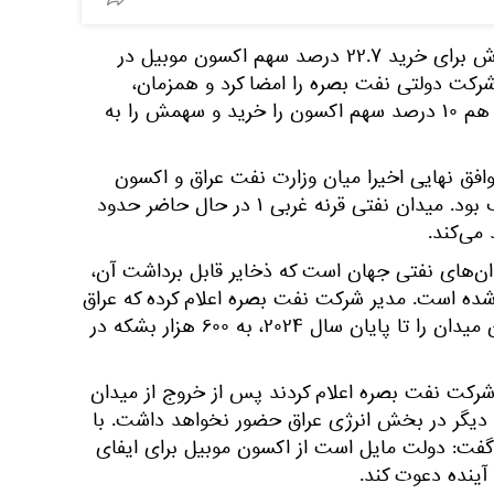
عراق سال گذشته، یک توافق فروش برای خرید ۲۲.۷ درصد سهم اکسون موبیل در
قرنه غربی ۱ توسط شرکت دولتی نفت بصره را امضا کرد و همزمان،
شرکت دولتی پرتامینای اندونزی هم ۱۰ درصد سهم اکسون را خرید و سهمش را به
وافق نهایی اخیرا میان وزارت نفت عراق و اکسون
حاصل شد که به نفع هر دو طرف بود. میدان نفتی قرنه غربی ۱ در حال حاضر حدود
دان‌های نفتی جهان است که ذخایر قابل برداشت آن،
 برآورد شده است. مدیر شرکت نفت بصره اعلام کرده که عراق
و پتروچاینا، قصد دارند تولید این میدان را تا پایان سال ۲۰۲۴، به ۶۰۰ هزار بشکه در
شرکت نفت بصره اعلام کردند پس از خروج از میدان
 اکسون موبیل دیگر در بخش انرژی عراق حضور نخواهد داشت. با
گفت: دولت مایل است از اکسون موبیل برای ایفای
آینده دعوت کند.