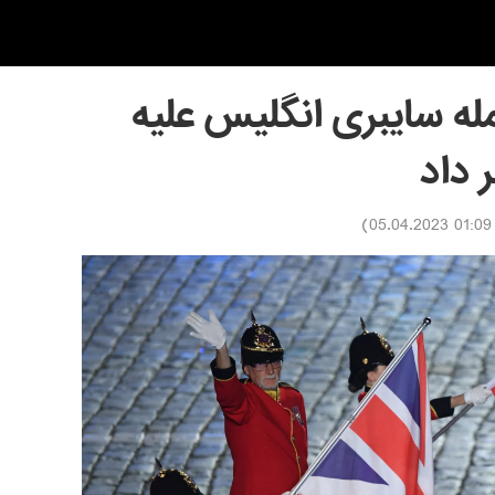
له سایبری انگلیس علیه
 داد
)
01:09 05.04.2023