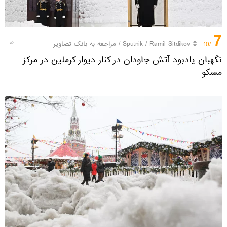
7
© Sputnik / Ramil Sitdikov
/
مراجعه به بانک تصاویر
/10
نگهبان یادبود آتش جاودان در کنار دیوار کرملین در مرکز
مسکو