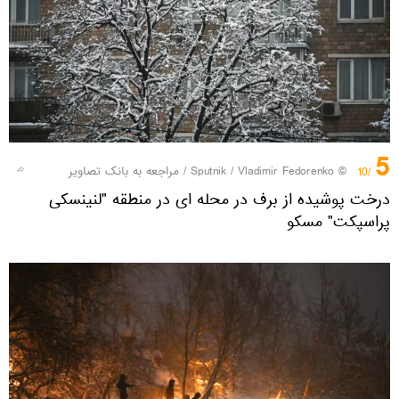
5
© Sputnik / Vladimir Fedorenko
/
مراجعه به بانک تصاویر
/10
درخت پوشیده از برف در محله ای در منطقه "لنینسکی
پراسپکت" مسکو