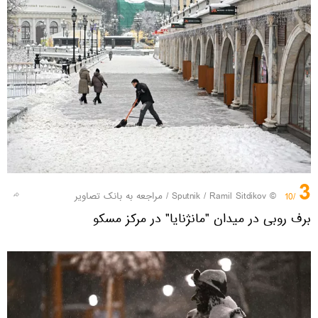
3
© Sputnik / Ramil Sitdikov
/
مراجعه به بانک تصاویر
/10
برف روبی در میدان "مانژنایا" در مرکز مسکو