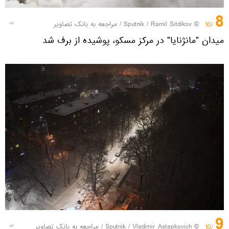
8
© Sputnik / Ramil Sitdikov
/
مراجعه به بانک تصاویر
/10
میدان "مانژنایا" در مرکز مسکو، پوشیده از برف شد
9
© Sputnik / Vladimir Astapkovich
/
مراجعه به بانک تصاویر
/10