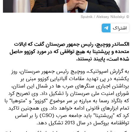
© Sputnik / Aleksey Nikolskyi
اشتراک
الکساندر ووچیچ، رئیس جمهور صربستان گفت که ایالات
متحده و پریشتینا به هیچ توافقی که در مورد کوزوو حاصل
شده است، پایبند نیستند.
به گزارش اسپوتنیک، ووچیچ رئیس جمهور صربستان، روز
یکشنبه در پی تهدید مقامات آلبانیایی کوزوو مبنی بر
برداشتن اجباری سنگرهای صرب ها در شمال این استان،
شورای امنیت ملی صربستان را تشکیل داد. وی تصریح کرد
که بلگراد رسما به مبارزه بر سر موضوع "کوزوو" و "متوهیا" با
تمام ابزارهای قانونی ادامه خواهد داد. وی همچنین تاکید
کرد که "پریشتینا" باید جامعه صرب (CSO) را بر اساس
توافقنامه بروکسل در سال 2013 تشکیل دهد.