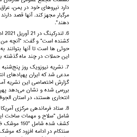
دارد نیروهای خود در یمن، عراق،
مرگبار مجهز کند. آنها قصد دارند
دهند".
6. ل
کشنده است" و گفت: "آنچه من م
حوثی ها است تا آنها بتوانند ب
این حملات در چند ماه گذشته ب
مدعی شد که ایران پهپادهای انتح
گزارش اختصاصی این نشریه آمده
انتحاری هستند، در استان الجوف
شامل "سلاح و مهمات ساخت ایرا
کشف شده شام
سنتکام در ادامه افزود که مو