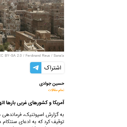
CC BY-SA 2.0
/
Ferdinand Reus
/
Sana'a
اشتراک
حسین جوادی
تمام مقالات
آمریکا و کشورهای غربی بارها اته
به گزارش اسپوتنیک، فرماندهی م
توقیف کرد که به ادعای سنتکام در