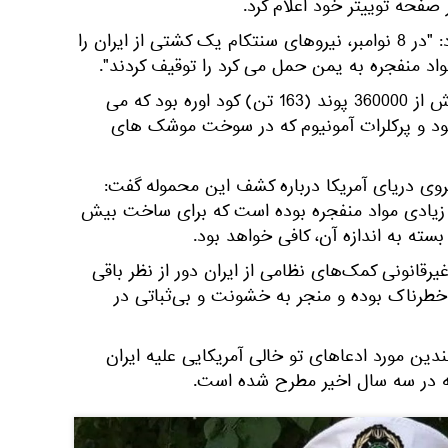
صفحه توییتر خود اعلام کرد.
فرماندهی مرکزی آمریکا اعلام کرد: "در 8 نوامبر، نیروهای سنتکام یک کشتی از ایران را
اد منفجره به یمن حمل می کرد را توقیف کردند".
به گفته سنتکام، کشتی حامل بیش از 360000 پوند (163 تن) کود اوره بود که می
شود و پرکلرات آمونیوم که در سوخت موشک های
نیروی دریای آمریکا درباره کشف این محموله گفت:
 زیادی مواد منفجره بوده است که برای ساخت بیش
سته به اندازه آن، کافی خواهد بود.
یرقانونی کمک‌های نظامی از ایران دور از نظر باقی
و خطرناک بوده و منجر به خشونت و بی‌ثباتی در
ین مورد ادعاهای تو خالی آمریکایی علیه ایران
که در سه سال اخیر مطرح شده است.