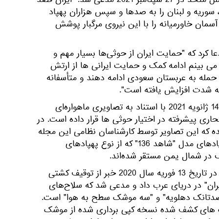
نشست مجمع عمومی سازمان ملل متحد در 27 سپتامبر 2021 مدعی شد: "ایران قصد
 سوریه و لبنان را به صدها و سپس هزاران پهپاد
 آسمان خاورمیانه را با این نیروی مرگبار پوشش
ندرکینگ در 21 آوریل 2021 ادعا کرد که "حمایت ایران از حوثی‌ها بسیار مهم و
ی بینم ادامه کمک و حمایت ایرانی ها از ارتش
ه حمله به عربستان سعودی ادامه دهند و متأسفانه
ه شدت افزایش یافته است".
7. نشریه نیوزویک روز پنج‌شنبه 14 ژانویه 2021 با استناد به تصاویری ماهواره‌ای
اری پیشرفته در اختیار حوثی ها قرار داده است. در
 که این تصاویر توسط کارشناسان نظامی این مجله
بررسی شده و نشان می‌دهد پهپادهای مدل "شاهد 136" که از نوع پهپادهای
 در شمال یمن مستقر شده‌اند.
8. ستاد فرماندهی مرکزی آمریکا در تاریخ 13 فوریه سال 2020 خبر از توقیف کشتی
ن" در دریای عرب داد و مدعی شد که سلاح‌های
ل "150 موشک ضدتانک دهلویه" و "سه موشک سطح به هوا" است.
شک های کشف شده نسخه کپی برداری شده از موشک