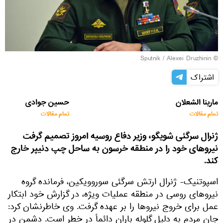
© Sputnik / Alexei Druzhinin
اشتراک
مارینا الشعلان
حسین جوادی
تمام مقالات
تمام مقالات
ژنرال سرگئی شویگو، وزیر دفاع روسیه امروز تصمیم گرفت
نیروهای خود را در منطقه خرسون به ساحل چپ دنیپر خارج
کند.
اسپوتنیک- ژنرال ارتش سرگئی سوروویکین، فرمانده گروه
نیروهای روسی در منطقه عملیات ویژه، در گزارش خود ابتکار
عمل برای خروج نیروها را بر عهده گرفت. وی خاطرنشان کرد:
جان مردم به دلیل گلوله باران دائماً در خطر است. دشمن در