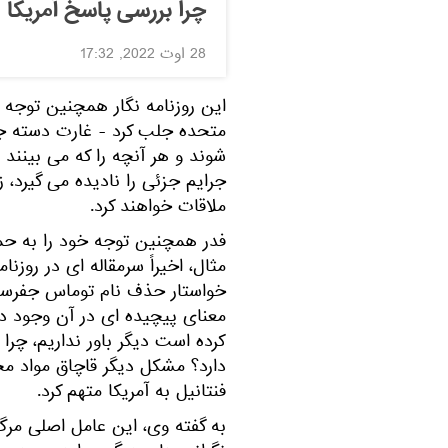
چرا بررسی پاسخ آمریکا 
28 اوت 2022, 17:32
این روزنامه نگار همچنین توجه 
متحده جلب کرد - غارت دسته جم
شوند و هر آنچه را که می بینند 
جرایم جزئی را نادیده می گیرد،
ملاقات خواهند کرد.
فدر همچنین توجه خود را به حم
مثال، اخیراً سرمقاله ای در روزن
خواستار حذف نام توماس جفرسو
معنای پیچیده ای در آن وجود دار
کرده است دیگر باور نداریم، چرا 
دارد؟ مشکل دیگر قاچاق مواد مخ
فنتانیل به آمریکا متهم کرد.