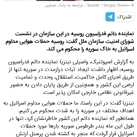
© Sputnik / Sergey Guneev
/
مراجعه به بانک تصاویر
اشتراک
نماینده دائم فدراسیون روسیه در این سازمان در نشست
شورای امنیت سازمان ملل گفت: روسیه حملات هوایی مداوم
اسرائیل به خاک سوریه را محکوم می کند.
به گزارش اسپوتنیک، واسیلی نبنزیا نماینده دائم فدراسیون
روسیه، اظهار داشت: ایجاد ثبات درازمدت در سوریه تنها از
طریق احیای کامل حاکمیت، استقلال، وحدت و تمامیت
ارضی این کشور و همچنین از طریق پایان دادن به حضور
غیرقانونی نظامی خارجی امکان پذیر است.
نبنزیا گفت: در این راستا، ما حملات هوایی مداوم اسرائیل به
اهداف مختلف در سوریه را به شدت محکوم می کنیم.
همانطور که نماینده دائم این کشور خاطرنشان کرد، تنها در
طول این ماه بندر طرطوس سوریه بارها مورد حملات
اسرائیل قرار گرفت که منجر به کشته شدن پرسنل ارتش