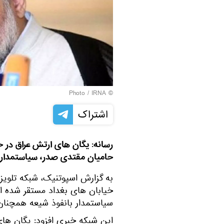
IRNA
© Photo /
اشتراک
رسانه: یگان های ارتش عراق در خ
حامیان مقتدی صدر، سیاستمدار ب
به گزارش اسپوتنیک، شبکه تلویزی
خیابان های بغداد مستقر شده ا
سیاستمدار بانفوذ شیعه همچنان ا
این شبکه خبری افزود: یگان های