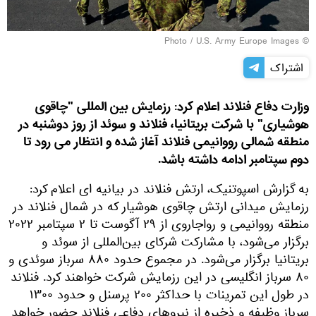
U.S. Army Europe Images
© Photo /
اشتراک
وزارت دفاع فنلاند اعلام کرد: رزمایش بین المللی "چاقوی
هوشیاری" با شرکت بریتانیا، فنلاند و سوئد از روز دوشنبه در
منطقه شمالی رووانیمی فنلاند آغاز شده و انتظار می رود تا
دوم سپتامبر ادامه داشته باشد.
به گزارش اسپوتنیک، ارتش فنلاند در بیانیه ای اعلام کرد:
رزمایش میدانی ارتش چاقوی هوشیار که در شمال فنلاند در
منطقه رووانیمی و رواجاروی از ۲۹ آگوست تا ۲ سپتامبر ۲۰۲۲
برگزار می‌شود، با مشارکت شرکای بین‌المللی از سوئد و
بریتانیا برگزار می‌شود. در مجموع حدود ۸۸۰ سرباز سوئدی و
۸۰ سرباز انگلیسی در این رزمایش شرکت خواهند کرد. فنلاند
در طول این تمرینات با حداکثر ۲۰۰ پرسنل و حدود ۱۳۰۰
سرباز وظیفه و ذخیره از نیروهای دفاعی فنلاند حضور خواهد