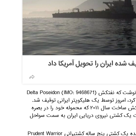
 شده ایران را تحویل آمریکا داد
این نشریه به نقل از منابع آگاه نوشت که نفتکش Delta Poseidon (IMO: 9468671)
د، امروز توسط یک هلیکوپتر ایرانی توقیف شد.
اندکی بعد اعلام شد که این نفتکش ساخت سال ۲۰۱۱ که محموله‎ خود را در بصره
ورت یک کشتی نیروی دریایی ایران به سمت سواحل
دومین نفتکش یونانی توقیف شده یک کشتی پنج ساله کشتیرانی Prudent Warrior