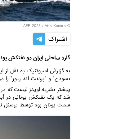
© AFP 2023 / Atta Kenare
اشتراک
گارد ساحلی ایران دو نفتکش یونا
به گزارش اسپوتنیک به نقل از ایر
بسودن" و "پردنت اند ریور" را د
پیشتر نشریه لویدز لیست که در
شد که یک نفتکش یونانی در آبها
سمت یونان بود توسط پرسنل نظ