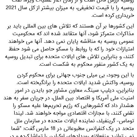
وسیه ارزش قائل است و از زمان آغاز عملیات ویژه، نفت
روسیه را با قیمت تخفیفی، به میزان بیشتر از کل سال 2021
ریداری کرده است.
ین کشورها بر آن هستند که تلاش های بین المللی باید بر
ذاکرات متمرکز شود، آنها متقاعد شده اند که محکومیت
مومی روسیه به مناقشه پایان نمی دهد. آنها می خواهند
متیازات خود را که با روابط با مسکو حاصل می شود حفظ
نند، و بنابراین تلاش های ایالات متحده برای تبدیل روسیه
ه یک کشور منفور محکوم به شکست است.
ا این وجود، بی میلی جنوب جهانی برای محکوم کردن
وسیه، واکنش شدید ایالات متحده را برانگیخته است.
نابراین، دیلیپ سینگ، معاون مشاور جو بایدن در امور
منیت ملی آمریکا و اقتصاد بین الملل، در جریان سفر به هند
شدار داد که کشورهایی که رژیم تحریم‌ها علیه مسکو را
قض کنند، با مجازات اقتصادی مواجه خواهند شد. لیندا
وماس- گرینفیلد، نماینده ایالات متحده در سازمان ملل
متحد در یک کنفرانس مطبوعاتی در 18 مارس گفت: "شما
می توانید منفعلانه رویدادهای اوکراین را تماشا کرده و در