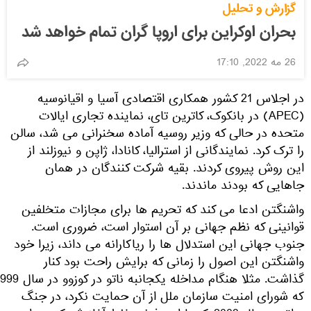
گزارش و تحلیل
بحران اوکراین برای اروپا گران تمام خواهد شد
26 مه 2022, 17:10
در اجلاس 21 کشور همکاری اقتصادی آسیا و اقیانوسیه
(APEC) در بانکوک، کاترین تای، نماینده تجاری ایالات
تحده در حالی که وزیر روسیه آماده سخنرانی می شد، سالن
ا ترک کرد. نمایندگانی از استرالیا، کانادا، ژاپن و نیوزلند از
ین روش پیروی کردند. بقیه شرکت کنندگان در همان
اهایی که بودند ماندند.
اشنگتن ادعا می کند که تحریم ها برای مجازات متخلفین
وانینی که نظم جهانی بر آن استوار است، ضروری است.
نوب جهانی این استدلال ها را ریاکارانه می داند، زیرا خود
اشنگتن این اصول را زمانی که برایش راحت بود کنار
گذاشت. مثلا هنگام مداخله یکجانبه ناتو در کوزوو در سال 1999،
ه شورای امنیت سازمان ملل از آن حمایت نکرد، در جنگ