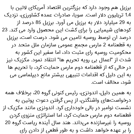
رزیل هم وجود دارد که بزرگترین اقتصاد آمریکای لاتین با
1.4 تریلیون دلار است. سویا، صادرات عمده کشاورزی، نزدیک
به 29 میلیارد دلار به برزیل می آورد. برزیل 85 درصد از
کودهای شیمیایی را برای کشت این محصول وارد می کند. 23
رصد ان توسط روسیه تامین می شود. درست است، برزیل
به قطعنامه 2 مارس مجمع عمومی سازمان ملل متحد در
حکومیت روسیه رای مثبت داد، اما سفیر این کشور به
دت از "اعمال بی رویه تحریم ها" انتقاد نمود. مکزیک نیز
ر حالی که از قطعنامه دوم مارس حمایت کرد، با تحریم ها
ه این دلیل که اقدامات تنبیهی بیشتر مانع دیپلماسی می
ود، مخالف است.
به همین دلیل، اندونزی، رئیس کنونی گروه 20، برخلاف همه
رخواست‌های واشنگتن، از پس گرفتن دعوت پوتین به
شست نوامبر در بالی خودداری کرد. اندونزی مانند مکزیک از
طعنامه دوم مارس حمایت کرد، اما استراتژی منزوی کردن
روسیه را غیرسازنده می‌داند. هند سال آینده ریاست گروه 20
ا بر عهده خواهد داشت و به طور قطعی از دادن رای