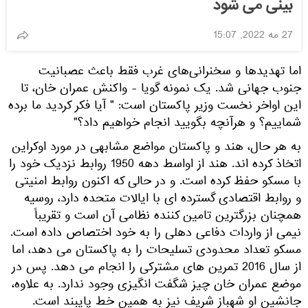
بینی می شود
27 مه 2022, 15:07
ما تهدیدها و سخنرانی‌های غرب فقط باعث عصبانیت
نوب جهانی شد. یک نمونه گویا - واکنش عمران خان، تا
ین اواخر نخست وزیر پاکستان است: " آیا فکر کردید ما برده
ماییم؟ و هرآنچه بگویید انجام خواهیم داد؟"
ه هر حال، هند و پاکستان مواضع مشابهی در مورد اوکراین
اتخاذ کرده اند. هند از اواسط دهه 1950 روابط نزدیک خود را
ا مسکو حفظ کرده است. و در حالی که اکنون روابط امنیتی
 روابط اقتصادی گسترده ای با ایالات متحده دارد، روسیه
مچنان بزرگترین تامین کننده نظامی آن است و تقریباً
یمی از واردات دفاعی دهلی را به خود اختصاص داده است.
سکو تعداد محدودی تسلیحات را به پاکستان می دهد، اما
از سال 2016 تمرین های مشترکی را انجام می دهد. پس در
وضع عمران خان چیز شگفت انگیزی وجود ندارد. به علاوه،
انشین او شهباز شریف نیز به همین خط پایبند است.