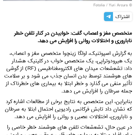
Fotolia
/ Yuri Arcurs
©
اشتراک
متخصص مغز و اعصاب گفت: خوابیدن در کنار تلفن خطر
ناباروری و اختلالات روانی را افزایش می دهد.
به گزارش اسپوتنیک، اولگا زینچوا متخصص مغز و اعصاب،
یک هیرودوتراپی، یک متخصص خواب در کلینیک هشدار
داد: تشعشعات میدان‌ های الکترومغناطیسی (RF) از گوشی
های هوشمند توسط بدن انسان جذب می شود و بر سلامت
تأثیر منفی می گذارد و خطر ابتلا به بیماری های خطرناک از
جمله سرطان را افزایش می دهد.
بنابراین، این متخصص به نتایج برخی از مطالعات اشاره کرد
که نشان داد تابش فرکانس رادیویی احتمال ابتلا به سرطان
و ناباروری، اختلالات عصبی و روانی را افزایش می دهد.
در عین حال، تشعشعات تلفن های هوشمند خطر خاصی را