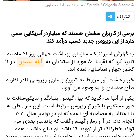
© Sputnik / Grigoriy Sisoev
/
مراجعه به بانک تصاویر
اشتراک
برخی از کاربران مطمئن هستند که میلیاردر آمریکایی سعی
دارد از این ویروس جدید کسب درآمد کند.
به گزارش اسپوتنیک، سازمان بهداشت جهانی روز ۲۱ ماه مه
تایید کرد که تقریبا ۸۰ مورد از مبتلایان به
آبله میمون
در ۱۱
کشور جهان شناسایی شده اند.
خبر وحشت آور مربوط به شیوع بیماری ویروسی نادر نظریه
های جدیدی را به وجود می آورد.
یکی از آنها می گوید که بیل گیتس بنیانگذار مایکروسافت به
طور مستقیم با شیوع ویروس مرتبط است. این سوء ظن ها
با استناد به مصاحبه ای است که او در نوامبر سال ۲۰۲۱
انجام داد. در آن زمان گیتس گفت که پاندمی بعدی می
تواند خطرناک تر از کووید ۱۹ باشد. او بیان داشت: همه