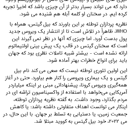
گیری های طبیعی و اپیدمی های ناشی از بیوتروریسم وجود
دارد که می تواند بسیار بدتر از آن چیزی باشد که اخیرا تجربه
کرده ایم. در سخنان او کلمه آبله هم شنیده می شود.
نظریه پردازان توطئه بر این باورند که بیل گیتس، همراه با
WHO، ظاهراً در تلاش است تا از انتشار یک ویروس جدید
پول بدست آورد. اما چیزی که آنها در نظر نمی گیرند این
است که سخنان گیتس در قالب یک پیش بینی اولتیماتوم
ارائه نشده است - بیشتر شبیه تاملات نظری بود که جهان
باید برای انواع خطرات بهتر آماده شود.
این اولین تئوری توطئه نیست که سعی می کند نام بیل
گیتس و یک بیماری ویروسی را کنار هم بیاورد. حتی در آغاز
همه‌گیری ویروس کرونا، پیشنهاداتی مبنی بر اینکه میلیاردر
آمریکایی می‌خواهد با استفاده از واکسیناسیون تراشه ای در
مردم بگذارد، وجود داشت. به گفته نظریه پردازان توطئه،
اینکار می توانست اهداف متفاوتی داشته باشد: یا کاهش
جمعیت زمین، یا دستیابی به تسلط بر جهان. با این حال، در
می ۲۰۲۲، خود بیل گیتس به کووید مبتلا شد.