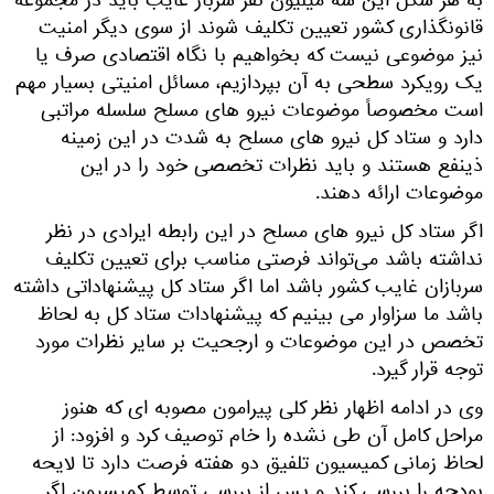
به هر شکل این سه میلیون نفر سرباز غایب باید در مجموعه
قانونگذاری کشور تعیین تکلیف شوند از سوی دیگر امنیت
نیز موضوعی نیست که بخواهیم با نگاه اقتصادی صرف یا
یک رویکرد سطحی به آن بپردازیم، مسائل امنیتی بسیار مهم
است مخصوصاً موضوعات نیرو های مسلح سلسله مراتبی
دارد و ستاد کل نیرو های مسلح به شدت در این زمینه
ذینفع هستند و باید نظرات تخصصی خود را در این
موضوعات ارائه دهند.
اگر ستاد کل نیرو های مسلح در این رابطه ایرادی در نظر
نداشته باشد می‌تواند فرصتی مناسب برای تعیین تکلیف
سربازان غایب کشور باشد اما اگر ستاد کل پیشنهاداتی داشته
باشد ما سزاوار می بینیم که پیشنهادات ستاد کل به لحاظ
تخصص در این موضوعات و ارجحیت بر سایر نظرات مورد
توجه قرار گیرد.
وی در ادامه اظهار نظر کلی پیرامون مصوبه‌ ای که هنوز
مراحل کامل آن طی نشده را خام توصیف کرد و افزود: از
لحاظ زمانی کمیسیون تلفیق دو هفته فرصت دارد تا لایحه
بودجه را بررسی کند و پس از بررسی توسط کمیسیون اگر