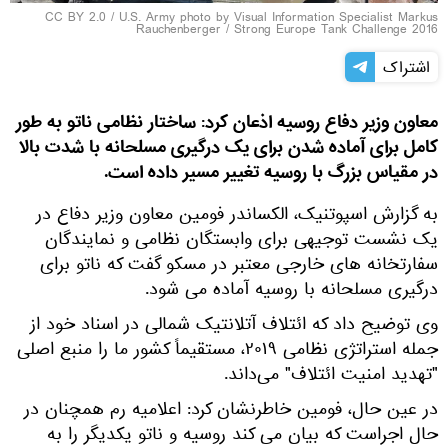
CC BY 2.0
/ U.S. Army photo by Visual Information Specialist Markus
Rauchenberger /
Strong Europe Tank Challenge 2016
اشتراک
معاون وزیر دفاع روسیه اذعان کرد: ساختار نظامی ناتو به طور
کامل برای آماده شدن برای یک درگیری مسلحانه با شدت بالا
در مقیاس بزرگ با روسیه تغییر مسیر داده است.
به گزارش اسپوتنیک، الکساندر فومین معاون وزیر دفاع در
یک نشست توجیهی برای وابستگان نظامی و نمایندگان
سفارتخانه های خارجی معتبر در مسکو گفت که ناتو برای
درگیری مسلحانه با روسیه آماده می شود.
وی توضیح داد که ائتلاف آتلانتیک شمالی در اسناد خود از
جمله استراتژی نظامی ۲۰۱۹، مستقیماً کشور ما را منبع اصلی
"تهدید امنیت ائتلاف" می‌داند.
در عین حال، فومین خاطرنشان کرد: اعلامیه رم همچنان در
حال اجراست که بیان می کند روسیه و ناتو یکدیگر را به