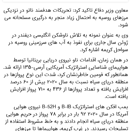
معاون وزیر دفاع تاکید کرد: تحریکات هدفمند ناتو در نزدیکی
مرزهای روسیه به احتمال زیاد منجر به درگیری مسلحانه می
شود.
وی به عنوان نمونه به تلاش ناوشکن انگلیسی دیفندر در
ژوئن سال جاری برای نفوذ به آب های سرزمینی روسیه در
سواحل کریمه اشاره کرد.
در همان زمان، اقدامات ناو نیروی دریایی بریتانیا توسط
هواپیمای شناسایی استراتژیک آمریکایی آرسی-۱۳۵ ارائه شد.
همانطور که فومین خاطرنشان کرد، شدت این نوع پروازها در
منطقه دریای سیاه نسبت به سال ۲۰۲۰ بیش از ۶۰ درصد
افزایش یافته و تعداد پروازها از ۴۳۶ به ۷۱۰ پرواز افزایش
یافته است.
بمب افکن های استراتژیک B-IB و B-52H نیروی هوایی
آمریکا در سال ۲۰۲۰ ۹۲ بار در برابر ۷۸ پرواز در حریم هوایی
منطقه دریای سیاه انجام دادند و به خط مشروط استفاده از
تسلیحات رسیدند. در غرب کریمه، هواپیماها تا مرزهای