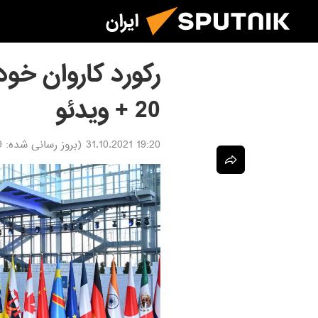
ایران
رکورد کاروان خو
20 + ویدئو
19:20 31.10.2021
(بروز رسانی شده:
21