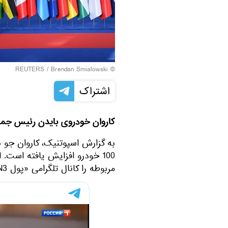
REUTERS
/ Brendan Smialowski
©
اشتراک
کاروان خودروی بایدن رئیس جمهور آمریکا در نشست
مربوطه را کانال تلگرامی «پول N3» منتشر کرد.