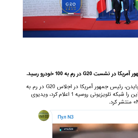
 G20 در رم به 100 خودرو رسید.
به گزارش اسپوتنیک، کاروان جو بایدن، رئیس جمهور آمریکا در اجلاس G20 در رم به
100 خودرو افزایش یافته است. این را شبکه تلویزیونی روسیه 1 اعلام کرد، ویدیوی