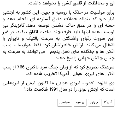
ای و محافظت از قلمرو کشور را نخواهد داشت.
برای موفقیت در جنگ با روسیه و چین، این کشور به ارتشی
نیاز دارد که بتواند حملات دقیق گسترده ای انجام دهد و
حمله ای را در عمق خاک دشمن توسعه دهد. گانزینگر می
نویسد، همه اینها باید ظرف چند ساعت اتفاق بیفتد، در غیر
این صورت رقبای واشنگتن به سرعت بالتیک و تایوان را
اشغال می کنند. ارتش خاطرنشان کرد: فقط هواپیما - بمب
افکن ها و جنگنده های نسل پنجم - می توانند به سرعت به
چنین چالش جهانی پاسخ دهند.
سرهنگ تصریح کرد که از زمان جنگ سرد تاکنون 66٪ از بمب
افکن های نیروی هوایی آمریکا تخریب شده اند.
وی افزود: "قدرت نیروی هوایی ما اکنون نیمی از نیروهایی
است که ارتش عراق را در سال 1991 شکست داد."
آمریکا
جهان
روسیه
سیاسی