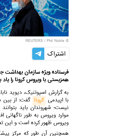
REUTERS
/ Phil Noble
©
اشتراک
فرستاده ویژه سازمان بهداشت جها
همزیستی با ویروس کرونا را یاد بگ
به گزارش اسپوتنیک، دیوید نابا
با اپیدمی
کرونا
گفت: از بین ب
نیست؛ شهروندان باید بتوانند 
موارد ویروس به طور ناگهانی اف
ویروس ظهور کرده است و این تع