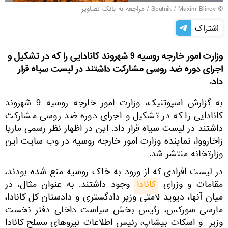
© Sputnik / Maxim Blinov
/
مراجعه به بانک تصاویر
اشتراک
وزارت امور خارجه روسیه 9 شهروند کانادایی را که در تشکیل و
اجرای دوره ضد روسی مشارکت داشتند در لیست سیاه قرار
داد.
به گزارش اسپوتنیک، وزارت امور خارجه روسیه 9 شهروند
کانادایی را که در تشکیل و اجرای دوره ضد روسی مشارکت
داشتند در لیست سیاه قرار داد. این در اظهار نظر رسمی ماریا
زاخارووا، نماینده وزارت امور خارجه روسیه در وب سایت این
وزارتخانه منتشر شد.
در لیست افرادی که از ورود به خاک روسیه منع شده بودند،
مقامات و وزرای
کانادا
وجود داشتند. به عنوان مثال، در
میان آنها، دیوید لامتی وزیر دادگستری و دادستان کل کانادا،
مارسی سورکس، رئیس بخش سیاست داخلی دفتر نخست
وزیر و اسکات بیشاپ، رئیس اطلاعات نیروهای مسلح کانادا