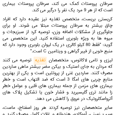
سرطان پروستات کمک می کند، سرطان پروستات بیماری
است که از هر 9 مرد یک نفر را درگیر می کند.
کریستی بریست، متخصص تغذیه نیز عقیده دارد که افراد
چاق بیشتر به سرطان پروستات مبتلا می شوند. او برای
جلوگیری از مشکلات اضافه وزن، توصیه کرد از سبزیجات و
میوه ها به ویژه بلوبری استفاده کنید. این متخصص می
گوید: "فقط 80 کیلو کالری در یک لیوان بلوبری وجود دارد که
منبع خوبی از فیبر گیاهی و ویتامین C است."
لیزی و تامی لاکاتوس، متخصصان
تغذیه
توصیه می کنند
که مردان به جای استیک و بیکن مضر بیشتر ماهی ساردین
مصرف کنند. ساردین غنی از پروتئین است و یکی از بهترین
منابع چربی های امگا 3 است که ضد التهاب است و خطر
بیماری های مزمن از جمله بیماری های قلبی و عوامل خطر
زا مانند تری گلیسیرید و فشار خون یا تشکیل پلاک های
آترواسکلروتیک در عروق را کاهش می دهد.
سایر متخصصان نیز توصیه کردند هر روز اسفناج، ماست،
سیب زمینی، آووکادو، هندوانه و غلات کامل مصرف کنید و