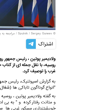
© Sputnik / Sergey Guneev
/
مراجعه به ب
اشتراک
ولادیمیر پوتین ، رئیس جمهور رو
روسیه، با نقل جمله ای از کتاب ج
غرب را توصیف کرد.
به گزارش اسپوتنیک، رئیس جمهو
"انواع گوناگون تاباکی ها (شغا
به گفته ولادیمیر پوتین ، روسیه
و متانت رفتار کرده و " به بی 
خویشتنداری مسکو، غربی ها سعی 