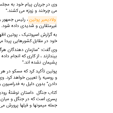
وی در جریان پیام خود به مجلس 
می چرخند و زوزه می كشند."
ولادیمیر پوتین
، رئیس جمهور ر
غیرمتقارن و شدیدی داده شود.
به گزارش اسپوتنیک ، پوتین اظ
خود در مقابل کشورهایی پیدا می
وی گفت: "سازمان دهندگان هرگون
بیندازند ، از کاری که انجام دا
پشیمان نشده اند."
پوتین تأکید کرد که مسکو در هر
و روسیه را تعیین خواهد کرد. وی 
دادن" بدون دلیل به فدراسیون رو
کتاب جنگل داستان نوشتهٔ رودی
پسری است که در جنگل و میان گر
جمله میمونها و فیلها پرورش می‌ی