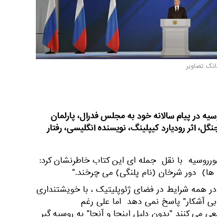
انک تصاویر
سیه در پیام سالانه خود به مجلس فدرال، پارلمان
نگل، اثر رودیارد کیپلینگ، نویسنده انگلیسی، رفتار
رروسیه با نقل جمله ای این کتاب خاطرنشان كرد:
ل ها) دور شرخان (نام پلنگی) می چرخند."
 در همه شرایط در فضای ژئوپلیتیک ، با خویشتنداری
ادبی آشکار" پاسخ نمی دهد اما علی رغم
می کنند "بدون دلیل اینجا و آنجا" به روسیه گیر